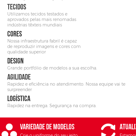
TECIDOS
EDITAR NO SIMULADOR
Utilizamos tecidos testados e
aprovados pelas mais renomadas
indústrias têxteis mundiais
CORES
Nossa infraestrutura fabril é capaz
de reproduzir imagens e cores com
qualidade superior
DESIGN
Grande portfólio de modelos a sua escolha.
AGILIDADE
Rapidez e eficiência no atendimento. Nossa equipe vai te
surpreender
LOGÍSTICA
Rapidez na entrega. Segurança na compra.
EDITAR NO SIMULADOR
VARIEDADE DE MODELOS
ATUAL
Crie o uniforme do seu jeito.
Estamo