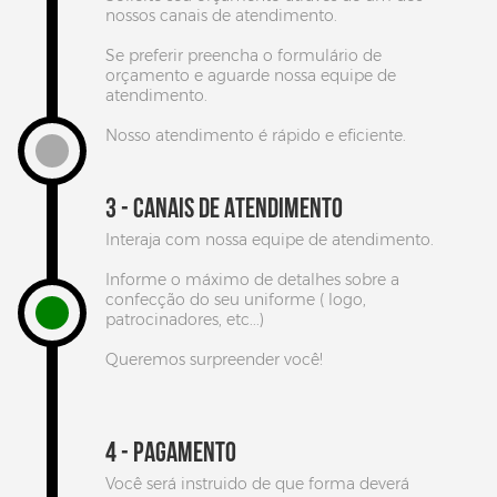
nossos canais de atendimento.
Se preferir preencha o formulário de
orçamento e aguarde nossa equipe de
atendimento.
Nosso atendimento é rápido e eficiente.
EDITAR NO SIMULADOR
3 - CANAIS DE ATENDIMENTO
Interaja com nossa equipe de atendimento.
Informe o máximo de detalhes sobre a
confecção do seu uniforme ( logo,
patrocinadores, etc...)
Queremos surpreender você!
4 - PAGAMENTO
Você será instruido de que forma deverá